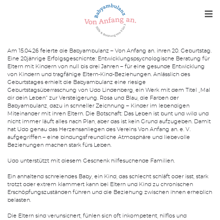
Me
Am 15.04.26 feierte die Babyambulanz – Von Anfang an. ihren 20. Geburtstag.
Eine 20jährige Erfolgsgeschichte: Entwicklungspsychologische Beratung für
Eltern mit Kindern von null bis drei Jahren – für eine gesunde Entwicklung
Babyambulanz
von Kindern und tragfähige Eltern-Kind-Beziehungen. Anlässlich des
Geburtstages erhielt die Babyambulanz eine riesige
Geburtstagsüberraschung von Udo Lindenberg, ein Werk mit dem Titel „Mal
Verein
dir dein Leben“ zur Versteigerung. Rosa und Blau, die Farben der
Babyambulanz, dazu in schneller Zeichnung – Kinder im lebendigen
Miteinander mit ihren Eltern. Die Botschaft: Das Leben ist bunt und wild und
nicht immer läuft alles nach Plan, aber das ist kein Grund aufzugeben. Damit
Kontakt
hat Udo genau das Herzensanliegen des Vereins Von Anfang an. e. V.
aufgegriffen – eine bindungsfreundliche Atmosphäre und liebevolle
Beziehungen machen stark fürs Leben.
News
Udo unterstützt mit diesem Geschenk hilfesuchende Familien.
Medien
Ein anhaltend schreiendes Baby, ein Kind, das schlecht schläft oder isst, stark
trotzt oder extrem klammert kann bei Eltern und Kind zu chronischen
Erschöpfungszuständen führen und die Beziehung zwischen ihnen erheblich
belasten.
SPENDEN
Die Eltern sind verunsichert, fühlen sich oft inkompetent, hilflos und