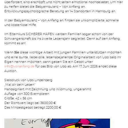
überfordert, sind erschöpft und nicht selten emotional hochbelastet. Um hier
zu helfen bietet die Babyambulanz – Von Anfang an.
Entwicklungspsychologische Beratung an 14 Standorten in Hamburg an.
In der Babyambulanz – Von Anfang an. finden sie unkomplizierte, schnelle
SUCHE
und kostenlose Hilfe.
Suchen
Im Elternkurs SICHERER HAFEN werden Familien sogar schon von der
Schwangerschaft bis ins zweite Lebensjahr begleitet. Denn auf den Anfang
kommt es an!
Wenn
diese wichtige Arbeit mit jungen Familien unterstützen möchten
Sie
und eine bunte, liebevolle, lebensbejahende Originalarbeit von Udo bald Ihr
Eigen nennen möchten, dann geben Sie ein Gebot unter
info@vonanfang.de
für das Bild von Udo ab. Am 17. Juni 2026 endet diese
Auktion.
Siebdruck von Udo Lindenberg
„Mal dir dein Leben“
Handsigniert mit Zeichnung und Widmung, ungerahmt
Auflage von 300 Exemplaren
Größe: 42 x 56 cm
Der Richtwert liegt bei 3600,00 €
Das Mindestgebot beträgt 2200,00 €