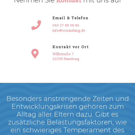
Nehmen Sie
mit uns auf
Kontakt
Email & Telefon
SUCHE
040 27 88 08 86
Suchen
info@vonanfang.de
Kontakt vor Ort
Willistraße 7
22299 Hamburg
Besonders anstrengende Zeiten und
Entwicklungskrisen gehören zum
Alltag aller Eltern dazu. Gibt es
zusätzliche Belastungsfaktoren, wie
ein schwieriges Temperament des