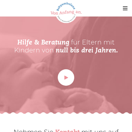
Me
für Eltern mit
Hilfe & Beratung
Babyambulanz
Kindern von
null bis drei Jahren.
Verein
Kontakt
News
Medien
SPENDEN