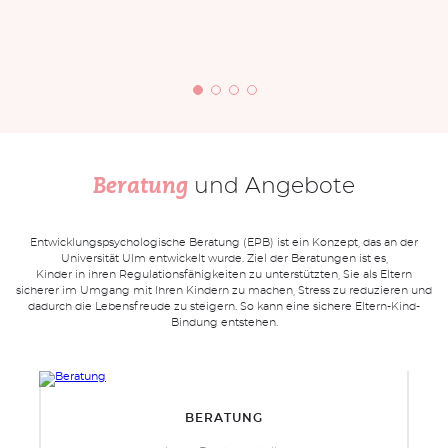
und Angebote
Beratung
Entwicklungspsychologische Beratung (EPB) ist ein Konzept, das an der
Universität Ulm entwickelt wurde. Ziel der Beratungen ist es,
Kinder in ihren Regulationsfähigkeiten zu unterstützten, Sie als Eltern
sicherer im Umgang mit Ihren Kindern zu machen, Stress zu reduzieren und
dadurch die Lebensfreude zu steigern. So kann eine sichere Eltern-Kind-
Bindung entstehen.
BERATUNG