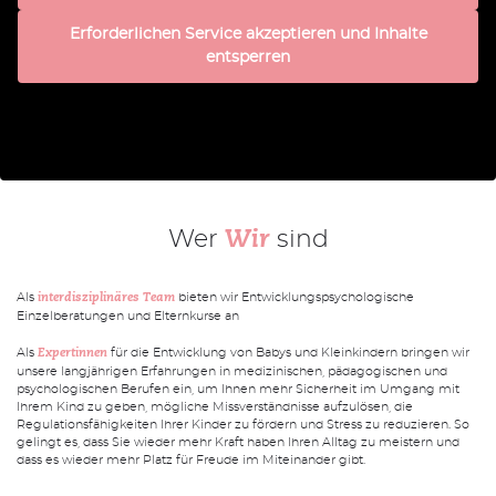
Erforderlichen Service akzeptieren und Inhalte
entsperren
Wer
sind
Wir
Als
bieten wir Entwicklungspsychologische
interdisziplinäres Team
Einzelberatungen und Elternkurse an
Als
für die Entwicklung von Babys und Kleinkindern bringen wir
Expertinnen
unsere langjährigen Erfahrungen in medizinischen, pädagogischen und
psychologischen Berufen ein, um Ihnen mehr Sicherheit im Umgang mit
Ihrem Kind zu geben, mögliche Missverständnisse aufzulösen, die
Regulationsfähigkeiten Ihrer Kinder zu fördern und Stress zu reduzieren. So
gelingt es, dass Sie wieder mehr Kraft haben Ihren Alltag zu meistern und
dass es wieder mehr Platz für Freude im Miteinander gibt.