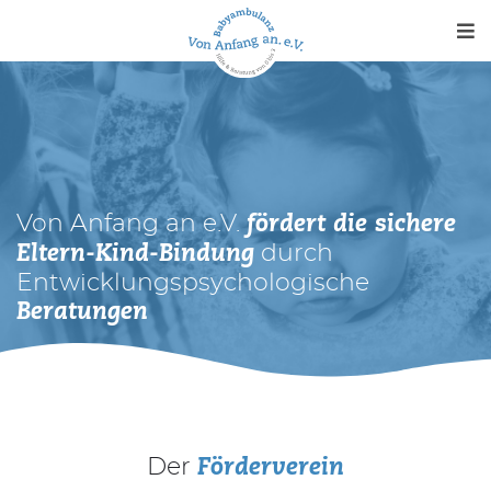
Me
Babyambulanz
Von Anfang an e.V.
Verein
fördert die sichere
durch
Eltern-Kind-Bindung
Kontakt
Entwicklungspsychologische
Beratungen
News
Medien
Der
SPENDEN
Förderverein