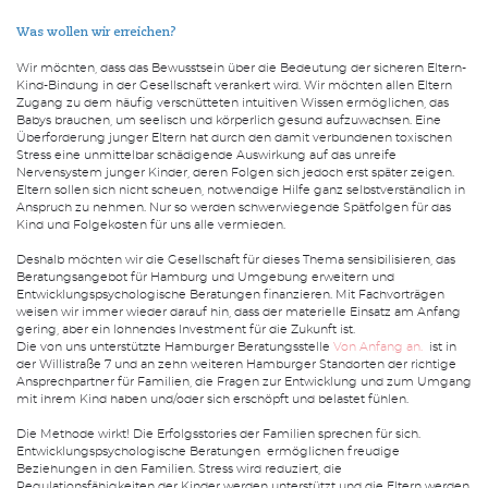
Was wollen wir erreichen?
Wir möchten, dass das Bewusstsein über die Bedeutung der sicheren Eltern-
SUCHE
Kind-Bindung in der Gesellschaft verankert wird. Wir möchten allen Eltern
Zugang zu dem häufig verschütteten intuitiven Wissen ermöglichen, das
Suchen
Babys brauchen, um seelisch und körperlich gesund aufzuwachsen. Eine
Überforderung junger Eltern hat durch den damit verbundenen toxischen
Stress eine unmittelbar schädigende Auswirkung auf das unreife
Nervensystem junger Kinder, deren Folgen sich jedoch erst später zeigen.
Eltern sollen sich nicht scheuen, notwendige Hilfe ganz selbstverständlich in
Anspruch zu nehmen. Nur so werden schwerwiegende Spätfolgen für das
Kind und Folgekosten für uns alle vermieden.
Deshalb möchten wir die Gesellschaft für dieses Thema sensibilisieren, das
Beratungsangebot für Hamburg und Umgebung erweitern und
Entwicklungspsychologische Beratungen finanzieren. Mit Fachvorträgen
weisen wir immer wieder darauf hin, dass der materielle Einsatz am Anfang
gering, aber ein lohnendes Investment für die Zukunft ist.
Die von uns unterstützte Hamburger Beratungsstelle
Von Anfang an.
ist in
der Willistraße 7 und an zehn weiteren Hamburger Standorten der richtige
Ansprechpartner für Familien, die Fragen zur Entwicklung und zum Umgang
mit ihrem Kind haben und/oder sich erschöpft und belastet fühlen.
Die Methode wirkt! Die Erfolgsstories der Familien sprechen für sich.
Entwicklungspsychologische Beratungen ermöglichen freudige
Beziehungen in den Familien. Stress wird reduziert, die
Regulationsfähigkeiten der Kinder werden unterstützt und die Eltern werden