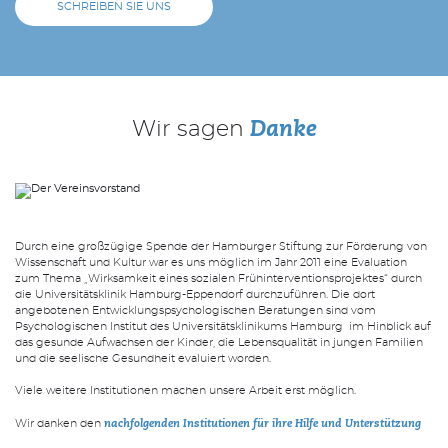
SCHREIBEN SIE UNS
Wir sagen
Danke
Durch eine großzügige Spende der Hamburger Stiftung zur Förderung von
Wissenschaft und Kultur war es uns möglich im Jahr 2011 eine Evaluation
zum Thema „Wirksamkeit eines sozialen Frühinterventionsprojektes“ durch
die Universitätsklinik Hamburg-Eppendorf durchzuführen. Die dort
angebotenen Entwicklungspsychologischen Beratungen sind vom
Psychologischen Institut des Universitätsklinikums Hamburg im Hinblick auf
das gesunde Aufwachsen der Kinder, die Lebensqualität in jungen Familien
und die seelische Gesundheit evaluiert worden.
Viele weitere Institutionen machen unsere Arbeit erst möglich.
Wir danken den
nachfolgenden Institutionen für ihre Hilfe und Unterstützung