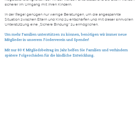
sicherer im Umgang mit ihren Kindern.
In der Regel genügen nur wenige Beratungen, um die angespannte
Situation zwischen Eltern und Kind zu entschärfen und mit dieser sinnvollen
Unterstützung eine „Sichere Bindung“ zu ermöglichen.
Um mehr Familien unterstützen zu können, benötigen wir immer neue
Mitglieder in unserem Förderverein und Spender!
Mit nur 80 € Mitgliedsbeitrag im Jahr helfen Sie Familien und verhindern
spätere Folgeschäden für die kindliche Entwicklung.
JOHN BOWLBY
„Bindung ist das gefühlsgetragene Band, das eine
Person zu einer anderen spezifischen Person anknüpft
und das sie über Zeit und Raum miteinander
verbindet.“