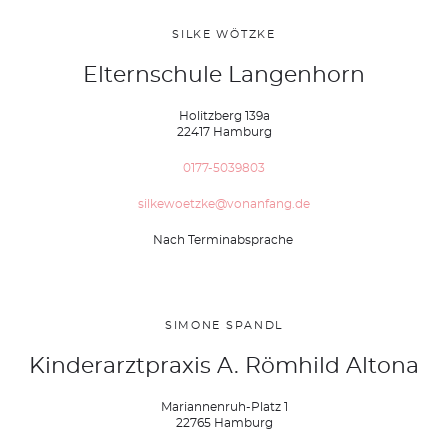
SILKE WÖTZKE
Elternschule Langenhorn
Holitzberg 139a
22417 Hamburg
0177-5039803
silkewoetzke@vonanfang.de
Nach Terminabsprache
SIMONE SPANDL
Kinderarztpraxis A. Römhild Altona
Mariannenruh-Platz 1
22765 Hamburg