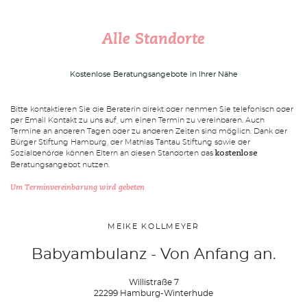
Alle Standorte
SUCHE
Suchen
Kostenlose Beratungsangebote in Ihrer Nähe
Bitte kontaktieren Sie die Beraterin direkt oder nehmen Sie telefonisch oder
per Email Kontakt zu uns auf, um einen Termin zu vereinbaren. Auch
Termine an anderen Tagen oder zu anderen Zeiten sind möglich. Dank der
Bürger Stiftung Hamburg, der Mathias Tantau Stiftung sowie der
Sozialbehörde können Eltern an diesen Standorten das
kostenlose
Beratungsangebot nutzen.
Um Terminvereinbarung wird gebeten
MEIKE KOLLMEYER
Babyambulanz - Von Anfang an.
Willistraße 7
22299 Hamburg-Winterhude