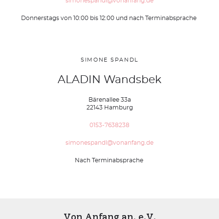
simonespandl@vonanfang.de
Donnerstags von 10:00 bis 12:00 und nach Terminabsprache
SIMONE SPANDL
ALADIN Wandsbek
Bärenallee 33a
22143 Hamburg
0153-7638238
simonespandl@vonanfang.de
Nach Terminabsprache
Von Anfang an. e.V.