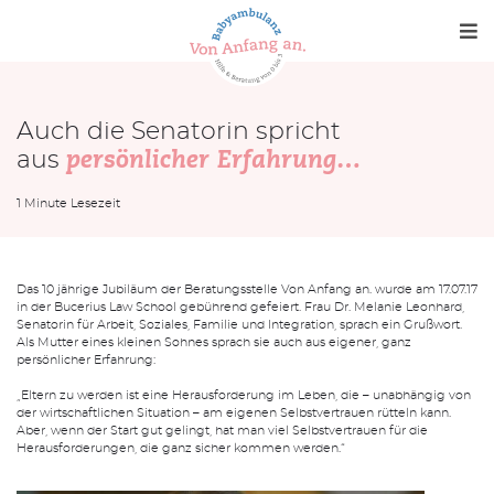
Me
Auch die Senatorin spricht
aus
persönlicher Erfahrung…
Babyambulanz
1 Minute Lesezeit
Verein
Kontakt
Das 10 jährige Jubiläum der Beratungsstelle Von Anfang an. wurde am 17.07.17
in der Bucerius Law School gebührend gefeiert. Frau Dr. Melanie Leonhard,
Senatorin für Arbeit, Soziales, Familie und Integration, sprach ein Grußwort.
News
Als Mutter eines kleinen Sohnes sprach sie auch aus eigener, ganz
persönlicher Erfahrung:
Medien
„Eltern zu werden ist eine Herausforderung im Leben, die – unabhängig von
der wirtschaftlichen Situation – am eigenen Selbstvertrauen rütteln kann.
Aber, wenn der Start gut gelingt, hat man viel Selbstvertrauen für die
Herausforderungen, die ganz sicher kommen werden.“
SPENDEN