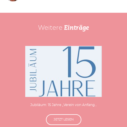
Weitere
Einträge
Jubiläum: 15 Jahre „Verein von Anfang…
JETZT LESEN